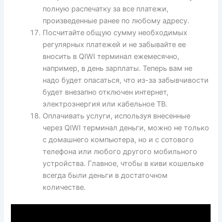
полную распечатку за все платежи,
произведенные ранее по любому адресу.
Посчитайте общую сумму необходимых
регулярных платежей и не забывайте ее
вносить в QIWI терминал ежемесячно,
например, в день зарплаты. Теперь вам не
надо будет опасаться, что из-за забывчивости
будет внезапно отключен интернет,
электроэнергия или кабельное ТВ.
Оплачивать услуги, используя внесенные
через QIWI терминал деньги, можно не только
с домашнего компьютера, но и с сотового
телефона или любого другого мобильного
устройства. Главное, чтобы в киви кошельке
всегда были деньги в достаточном
количестве.