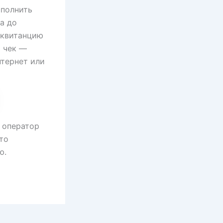
аполнить
а до
 квитанцию
я чек —
нтернет или
 оператор
то
ю.