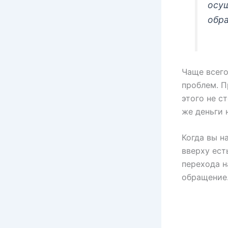
осущ
обр
Чаще всего
проблем. 
этого не с
же деньги 
Когда вы н
вверху ест
перехода н
обращение