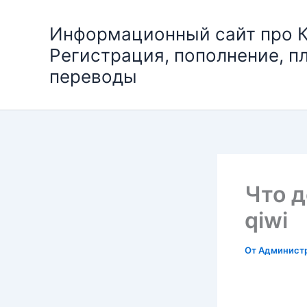
Перейти
к
Информационный сайт про К
содержимому
Регистрация, пополнение, п
переводы
Что д
qiwi
От
Админист