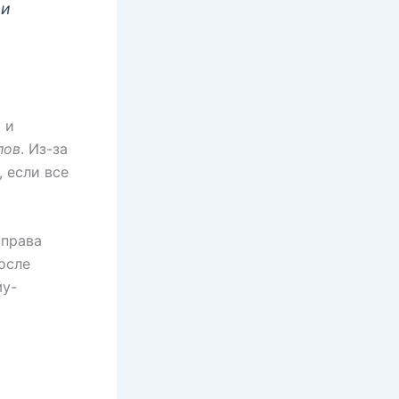
ри
 и
лов
. Из-за
, если все
справа
осле
му-