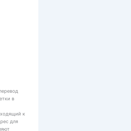
 перевод
етки в
дходящий к
дрес для
ляют